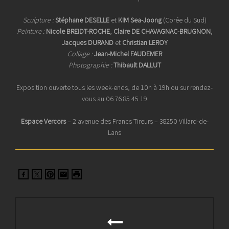
Sculpture :
Stéphane DESELLE
et
KIM Sea-Joong
(Corée du Sud)
Peinture :
Nicole BREIDT-ROCHE
,
Claire DE CHAVAGNAC-BRUGNON
,
Jacques DURAND
et
Christian LEROY
Collage :
Jean-Michel FAUDEMER
Photographie :
Thibault DALLUT
Exposition ouverte tous les week-ends, de 10h à 19h ou sur rendez-
vous au 06 76 85 45 19
Espace Vercors
– 2 avenue des Francs Tireurs – 38250 Villard-de-
Lans
Navigation
de
l’article