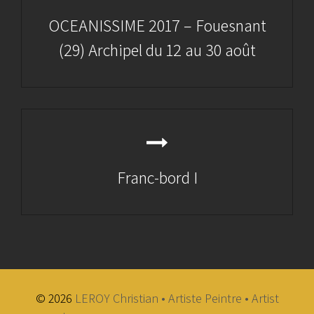
OCEANISSIME 2017 – Fouesnant
(29) Archipel du 12 au 30 août
Previous
Post
Franc-bord I
Next
Post
© 2026
LEROY Christian • Artiste Peintre • Artist