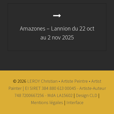
Amazones – Lannion du 22 oct
au 2 nov 2025
Next
Post
© 2026
LEROY Christian • Artiste Peintre • Artist
Painter | EI SIRET 384 880 613 00045 - Artiste-Auteur
748 7200667256 - MdA LA15602
|
Design CLD
|
Mentions légales
|
Interface