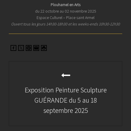
Plouharnel en Arts
du 22 octobre au 02 novembre 2025
Espace Culturel – Place saint Armel
Ouvert tous les jours 14h30-18h30 et les weeks-ends 10h30-12h30
Navigation
de
l’article
Exposition Peinture Sculpture
GUÉRANDE du 5 au 18
septembre 2025
Previous
Post