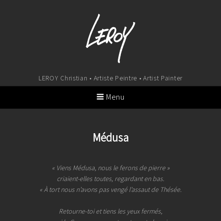
LEROY Christian • Artiste Peintre • Artist Painter
Menu
Médusa
« Viens Médusa, nous le ferons de pierre »
criaient-elles toutes, regardant en bas.
« À tort nous n’avons pas vengé l’assaut de Thésée.
Retourne-toi et tiens les yeux fermés,