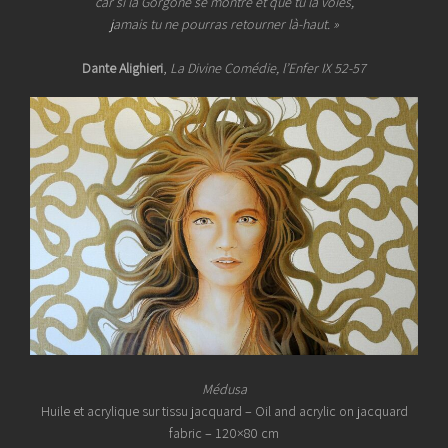
car si la Gorgone se montre et que tu la voies,
jamais tu ne pourras retourner là-haut. »
Dante Alighieri
,
La Divine Comédie, l’Enfer IX 52-57
Médusa
Huile et acrylique sur tissu jacquard – Oil and acrylic on jacquard
fabric – 120×80 cm