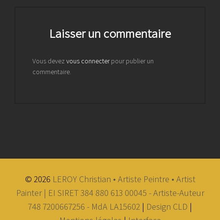
Laisser un commentaire
Vous devez
vous connecter
pour publier un
commentaire.
© 2026
LEROY Christian • Artiste Peintre • Artist
Painter | EI SIRET 384 880 613 00045 - Artiste-Auteur
748 7200667256 - MdA LA15602
|
Design CLD
|