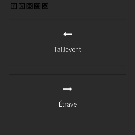
Navigation
de
l’article
Taillevent
Previous
Post
Étrave
Next
Post