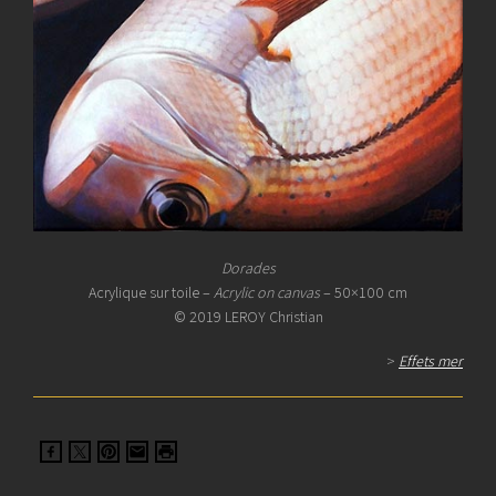
Dorades
Acrylique sur toile –
Acrylic on canvas
– 50×100 cm
© 2019 LEROY Christian
>
Effets mer