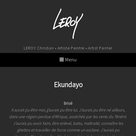
LEROY Christian • Artiste Peintre • Artist Painter
Menu
Ekundayo
Brisé
Il aurait pu être moi, j’aurais pu être lui. J’aurais pu être né ailleurs,
dans une région perdue d’Afrique, asséchée par les vents du Ténéré.
J’aurais pu avoir faim, être enlevé, battu, maltraité, connaître les
ghettos et travailler de force comme un esclave. J’aurais pu