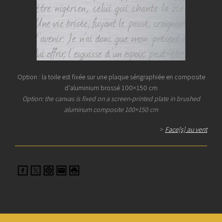
Option : la toile est fixée sur une plaque sérigraphiée en composite
d’aluminium brossé 100×150 cm
Option: the canvas is fixed on a screen-printed plate in brushed
aluminum composite 100×150 cm
>
Face[s] au vent