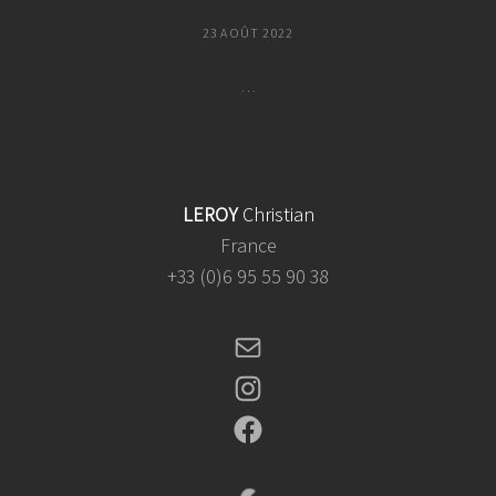
POSTED
23 AOÛT 2022
ON
…
Mémoire
Vive
LEROY
Christian
France
+33 (0)6 95 55 90 38
Mail
Instagram
Facebook