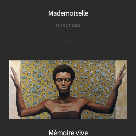
Mademoiselle
POSTED
23 AOÛT 2022
ON
…
Mademoiselle
Mémoire vive