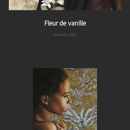
Fleur de vanille
POSTED
23 AOÛT 2022
ON
…
Fleur
De
Vanille