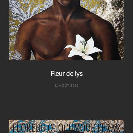
Fleur de lys
POSTED
21 AOÛT 2022
ON
…
Fleur
De
Lys