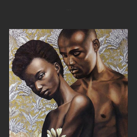
…
Fleur
De
Coton