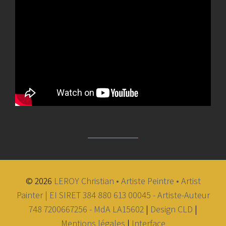
© 2026
LEROY Christian • Artiste Peintre • Artist
Painter | EI SIRET 384 880 613 00045 - Artiste-Auteur
748 7200667256 - MdA LA15602
|
Design CLD
|
Mentions légales
|
Interface