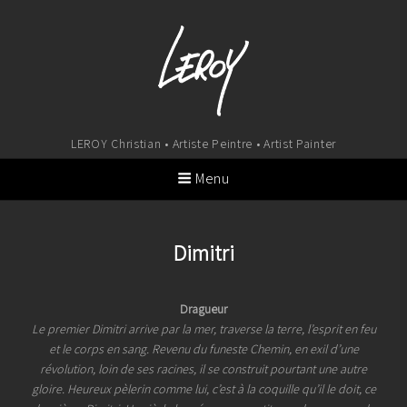
LEROY Christian • Artiste Peintre • Artist Painter
Menu
Dimitri
Dragueur
Le premier Dimitri arrive par la mer, traverse la terre, l’esprit en feu
et le corps en sang. Revenu du funeste Chemin, en exil d’une
révolution, loin de ses racines, il se construit pourtant une autre
gloire. Heureux pèlerin comme lui, c’est à la coquille qu’il le doit, ce