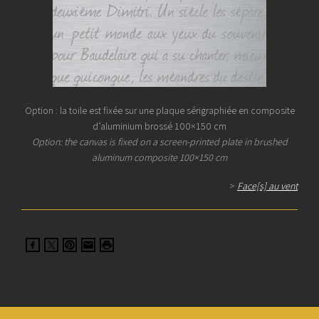
Option : la toile est fixée sur une plaque sérigraphiée en composite
d’aluminium brossé 100×150 cm
Option: the canvas is fixed on a screen-printed plate in brushed
aluminum composite 100×150 cm
>
Face[s] au vent