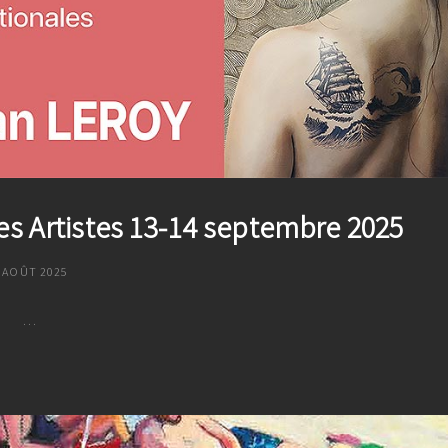
s Artistes 13-14 septembre 2025
OSTED
 AOÛT 2025
ON
…
JNA
Journées
Nationales
Des