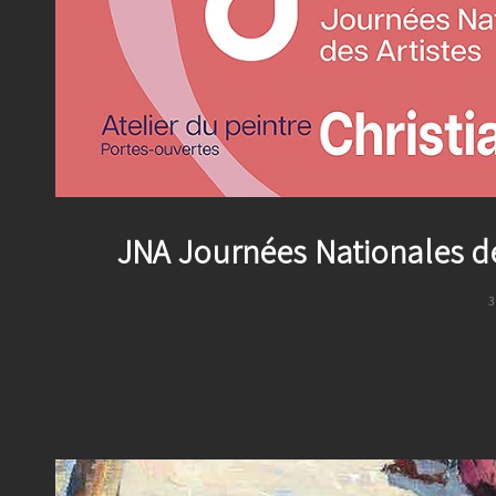
JNA Journées Nationales de
P
3