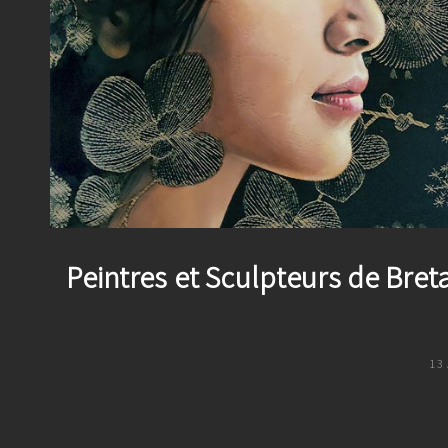
Peintres et Sculpteurs de Bret
PO
13
O