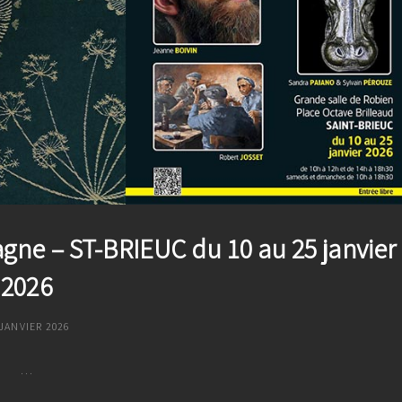
Mai
2026
agne – ST-BRIEUC du 10 au 25 janvier
2026
STED
 JANVIER 2026
N
…