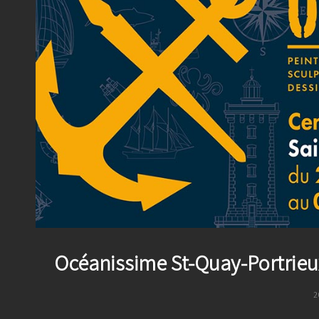
Océanissime St-Quay-Portrieux
P
2