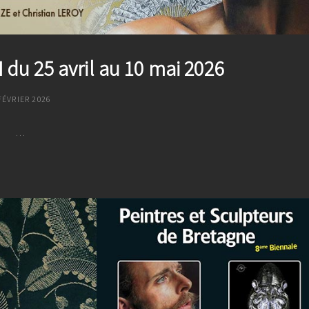
du 25 avril au 10 mai 2026
OSTED
FÉVRIER 2026
N
…
Salon
Des
Arts
CAVAN
Du
25
Avril
Au
10