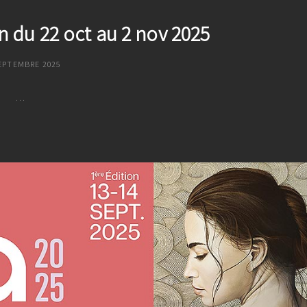
 du 22 oct au 2 nov 2025
TED
EPTEMBRE 2025
…
Amazones
–
Lannion
Du
22
Oct
Au
2
Nov
2025