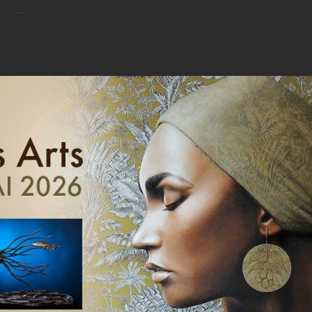
…
Océanissime
St-
Quay-
Portrieux
2026
–
Du
26
Août
Au
08
Sept
2026