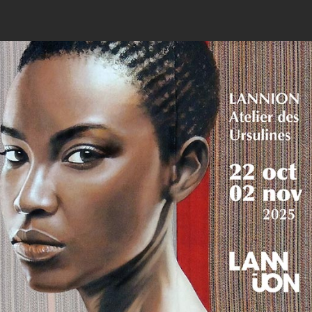
Peintres
Et
Sculpteurs
De
Bretagne
–
ST-
BRIEUC
Du
10
Au
25
Janvier
2026