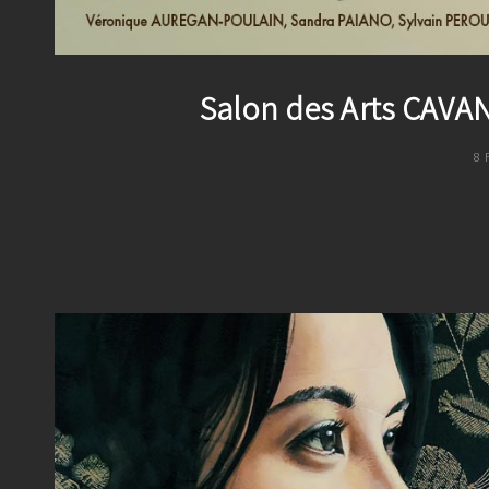
Salon des Arts CAVAN 
P
8 
O