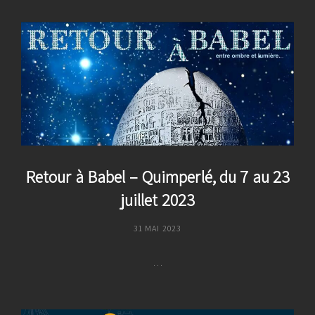
–
Quimperlé,
Du
7
Au
17
Décembre
2023
Retour à Babel – Quimperlé, du 7 au 23
juillet 2023
POSTED
31 MAI 2023
ON
…
Retour
À