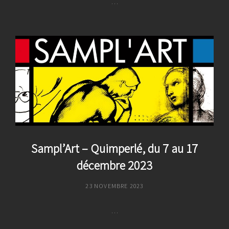
…
Océanissime
Nantes
2024
–
Du
04
Au
12
Mai
Sampl’Art – Quimperlé, du 7 au 17
décembre 2023
POSTED
23 NOVEMBRE 2023
ON
…
Sampl’Art