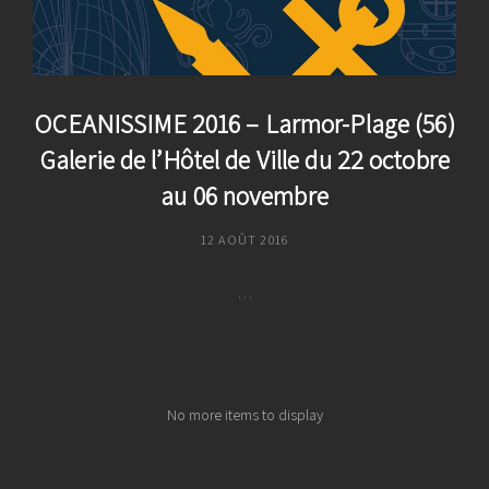
Chapelle
St
Antoine
Du
8
OCEANISSIME 2016 – Larmor-Plage (56)
Juillet
Galerie de l’Hôtel de Ville du 22 octobre
Au
au 06 novembre
20
Août
POSTED
12 AOÛT 2016
2017
ON
…
OCEANISSIME
2016
–
Larmor-
No more items to display
Plage
(56)
Galerie