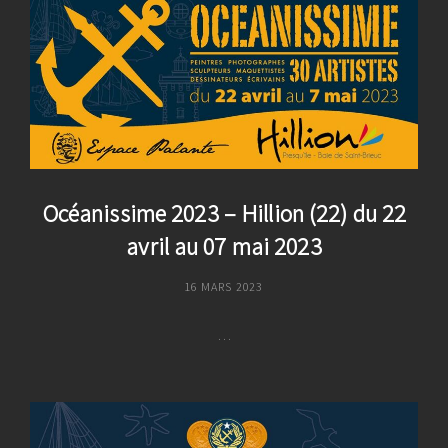
Babel
–
Quimperlé,
Du
7
Au
23
Juillet
2023
Océanissime 2023 – Hillion (22) du 22
avril au 07 mai 2023
POSTED
16 MARS 2023
ON
…
Océanissime
2023
–
Hillion