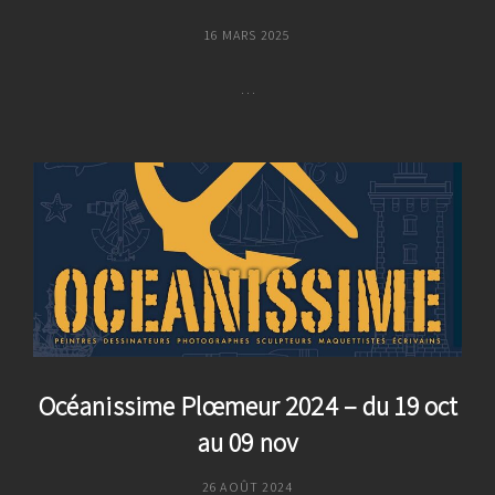
POSTED
16 MARS 2025
ON
…
Océanissime
Hillion
2025
–
Du
12
Au
27
Avril
2025
Océanissime Plœmeur 2024 – du 19 oct
au 09 nov
POSTED
26 AOÛT 2024