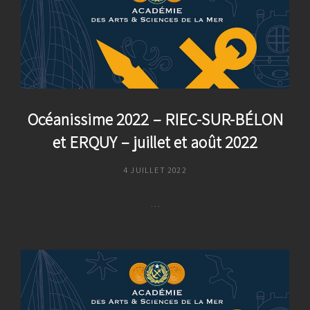
(22)
Du
22
Avril
Au
07
Mai
Océanissime 2022 – RIEC-SUR-BÉLON
2023
et ERQUY – juillet et août 2022
POSTED
4 JUILLET 2022
ON
…
Océanissime
2022
–
RIEC-
SUR-