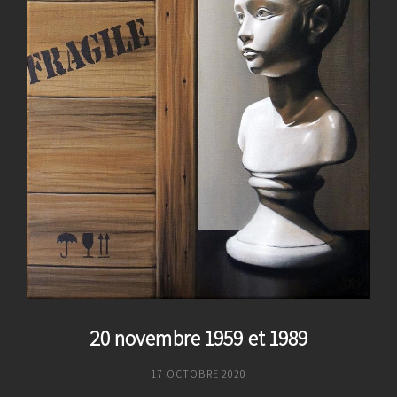
Au
18
Juillet
2021
20 novembre 1959 et 1989
POSTED
17 OCTOBRE 2020
ON