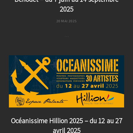
Sept
2025
2026
POSTED
20 MAI 2025
ON
…
Bénodet
–
Du
7
Juin
Au
14
Septembre
2025
Océanissime Hillion 2025 – du 12 au 27
avril 2025