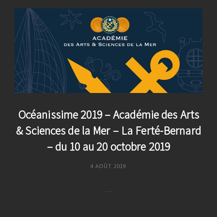
Océanissime 2019 – Académie des Arts
& Sciences de la Mer – La Ferté-Bernard
– du 10 au 20 octobre 2019
POSTED
4 AOÛT 2019
ON
…
Océanissime