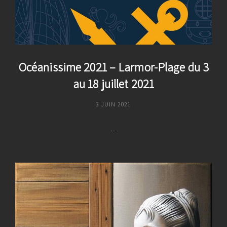
BÉLON
Et
ERQUY
–
Juillet
Et
Océanissime 2021 – Larmor-Plage du 3
Août
au 18 juillet 2021
2022
POSTED
3 JUIN 2021
ON
…
Océanissime
2021
–
Larmor-
Plage
Du
3