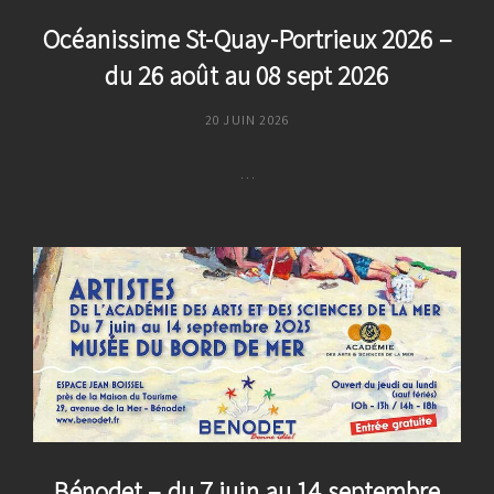
Océanissime St-Quay-Portrieux 2026 –
du 26 août au 08 sept 2026
POSTED
20 JUIN 2026
ON
…
Océanissime
St-
Quay-
Portrieux
2026
–
Du
26
Août
Au
08
Bénodet – du 7 juin au 14 septembre