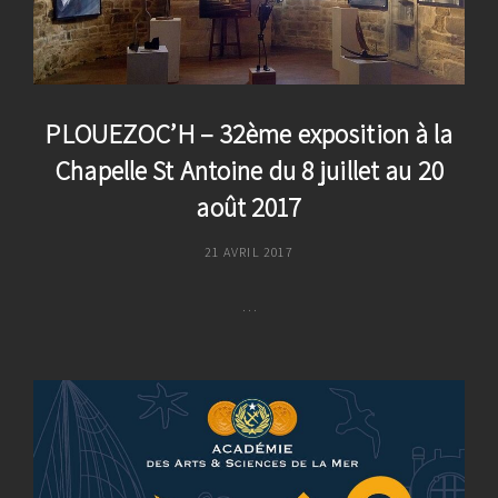
PLOUEZOC’H – 32ème exposition à la
Chapelle St Antoine du 8 juillet au 20
août 2017
POSTED
21 AVRIL 2017
ON
…
PLOUEZOC’H
–
32ème
Exposition
À
La