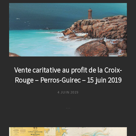
2019
–
Académie
Des
Arts
&
Sciences
De
La
Mer
Vente caritative au profit de la Croix-
–
Rouge – Perros-Guirec – 15 juin 2019
La
Ferté-
POSTED
4 JUIN 2019
Bernard
ON
–
…
Du
10
Vente
Au
Caritative
20
Au