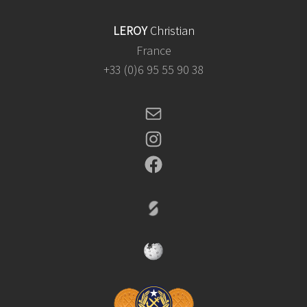
De
LEROY
Christian
L’Hôtel
De
France
Ville
+33 (0)6 95 55 90 38
Du
22
Mail
Octobre
Au
Instagram
06
Facebook
Novembre